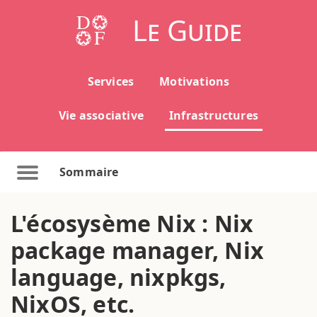
Le Guide
Services
Motivations
Vie associative
Infrastructures
Sommaire
L'écosysème Nix : Nix
package manager, Nix
language, nixpkgs,
NixOS, etc.