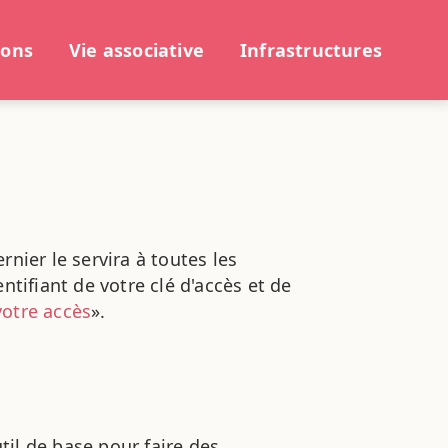
ions
Vie associative
Infrastructures
nier le servira à toutes les
ntifiant de votre clé d'accès et de
 votre accès
».
util de base pour faire des