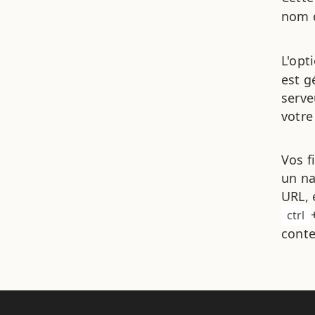
nom d
L'opt
est g
serve
votre
Vos f
un na
URL, 
ctrl
conte