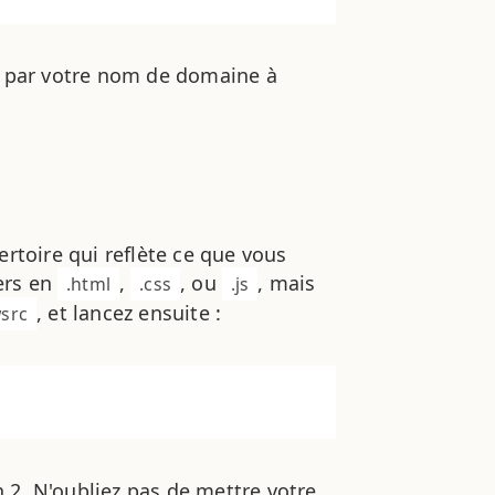
par votre nom de domaine à
ertoire qui reflète ce que vous
iers en
,
, ou
, mais
.html
.css
.js
, et lancez ensuite :
wsrc
 2. N'oubliez pas de mettre votre