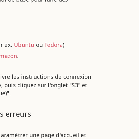
ar ex.
Ubuntu
ou
Fedora
)
'Amazon
.
ivre les instructions de connexion
, puis cliquez sur l'onglet "S3" et
ue)".
es erreurs
paramétrer une page d'accueil et