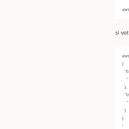
si vo
aws
{

  "
   
  },

  "
    
  }

}
