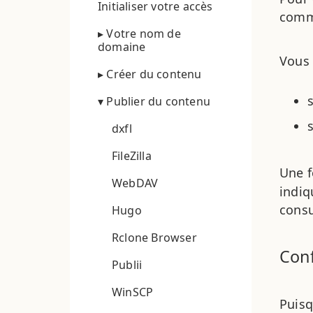
Initialiser votre accès
comm
▸ Votre nom de
domaine
Vous 
▸ Créer du contenu
▾ Publier du contenu
dxfl
FileZilla
Une 
WebDAV
indiq
consu
Hugo
Rclone Browser
Conf
Publii
WinSCP
Puisq