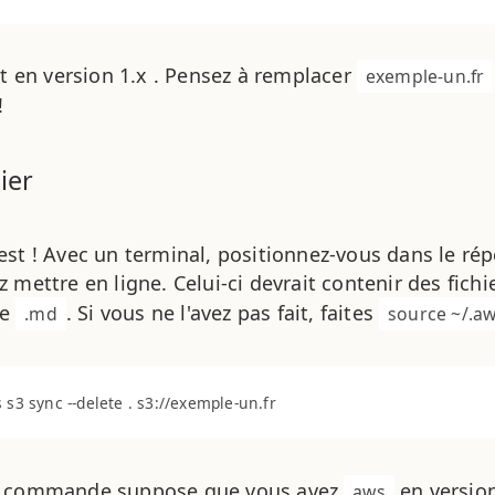
est en version 1.x . Pensez à remplacer
exemple-un.fr
!
ier
est ! Avec un terminal, positionnez-vous dans le rép
z mettre en ligne. Celui-ci devrait contenir des fich
de
. Si vous ne l'avez pas fait, faites
.md
source ~/.a
e commande suppose que vous avez
en version
aws