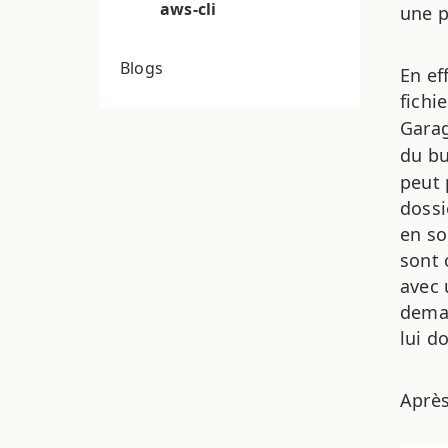
aws-cli
une p
Blogs
En ef
fichi
Garag
du bu
peut 
dossi
en so
sont 
avec 
deman
lui d
Après