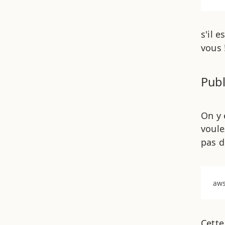
s'il 
vous 
Publ
On y 
voule
pas 
Cett