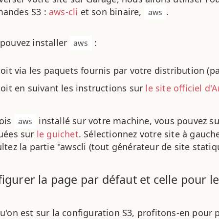
andes S3 :
aws-cli
et son binaire,
.
aws
pouvez installer
:
aws
soit via les paquets fournis par votre distribution (p
soit en suivant les instructions sur
le site officiel d
fois
installé sur votre machine, vous pouvez su
aws
uées sur
le guichet
. Sélectionnez votre site à gauche
ltez la partie "awscli (tout générateur de site statiq
igurer la page par défaut et celle pour l
u'on est sur la configuration S3, profitons-en pour 