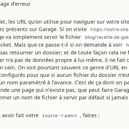
age d'erreur.
fet, les URL qu'on utilise pour naviguer sur votre si
ers présents sur Garage. Si on visite
https://votre-sit
e va simplement servir le fichier
blog/recette-de-ga
cket. Mais que ce passe-t-il si on demande à voir
h
pas retourner un dossier; et de toute façon cela ne 
er n'a pas de données propre à lui-même, il ne fait q
n sein. On voit pourtant souvent ce genre d'URL en l
configurés pour que si aucun fichier du dossier n'est 
un nom paramétré à l'avance. C'est de ça dont on p
de une page qui n'existe pas, que peut faire Gara
onner un nom de fichier à servir par défaut si jamais 
 avoir fait votre
, faites :
source ~/.awsrc