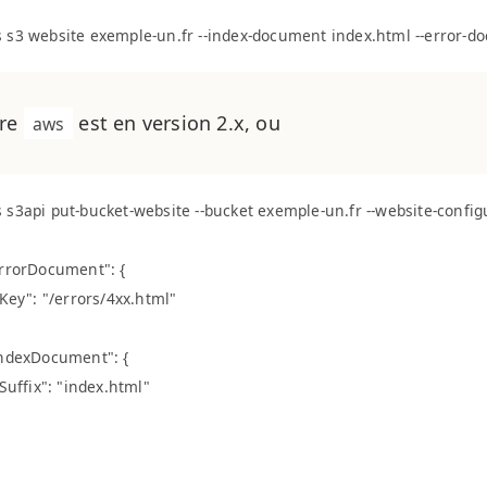
tre
est en version 2.x, ou
aws
 s3api put-bucket-website --bucket exemple-un.fr --website-configu
ErrorDocument": {

 "Key": "/errors/4xx.html"

IndexDocument": {

"Suffix": "index.html"
