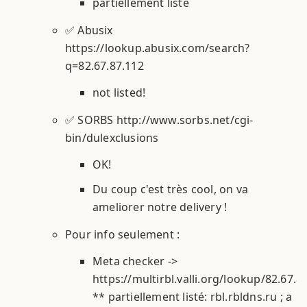
partiellement listé
✅ Abusix
https://lookup.abusix.com/search?
q=82.67.87.112
not listed!
✅ SORBS http://www.sorbs.net/cgi-
bin/dulexclusions
OK!
Du coup c'est très cool, on va
ameliorer notre delivery !
Pour info seulement :
Meta checker ->
https://multirbl.valli.org/lookup/82.67.8
** partiellement listé: rbl.rbldns.ru ; a