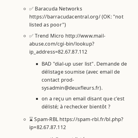
✅ Baracuda Networks
https://barracudacentral.org/ (OK: "not
listed as poor")
✅ Trend Micro http://www.mail-
abuse.com/cgi-bin/lookup?
ip_address=82.67.87.112
BAD "dial-up user list". Demande de
délistage soumise (avec email de
contact prod-
sysadmin@deuxfleurs.fr).
on a reçu un email disant que c'est
délisté; à rechecker bientôt ?
⌛ Spam-RBL https://spam-rbl.fr/bl.php?
ip=82.67.87.112