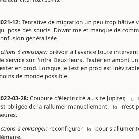
2021-12:
Tentative de migration un peu trop hâtive v
qui pose des soucis. Downtime et manque de commu
confusion généralisée.
Actions à envisager:
prévoir à l'avance toute intervent
de service sur l'infra Deuxfleurs. Tester en amont 
tester en prod. Lorsque le test en prod est inévitabl
moins de monde possible.
2022-03-28:
Coupure d'électricité au site Jupiter,
io
est obligée de la rallumer manuellement.
n'est 
io
heures.
Actions à envisager:
reconfigurer
pour s'allumer t
io
démarre.