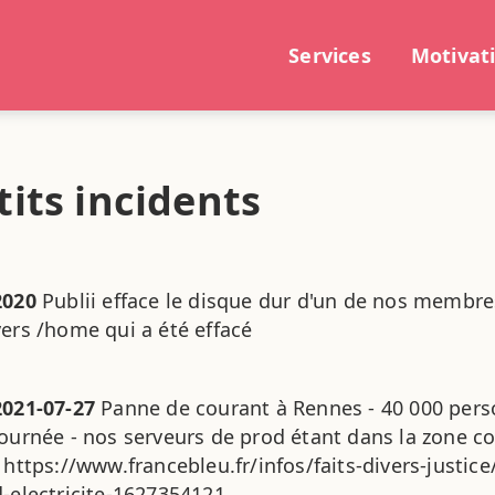
Services
Motivat
tits incidents
2020
Publii efface le disque dur d'un de nos membres.
vers /home qui a été effacé
2021-07-27
Panne de courant à Rennes - 40 000 pers
journée - nos serveurs de prod étant dans la zone co
- https://www.francebleu.fr/infos/faits-divers-justic
d-electricite-1627354121